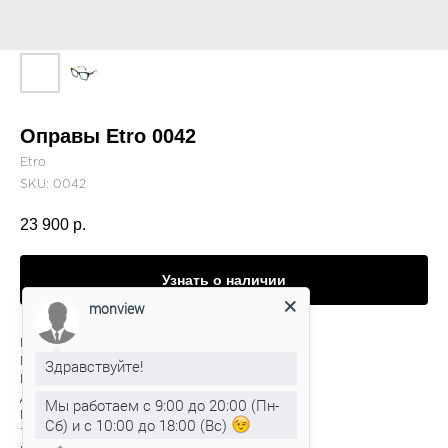
Оправы Etro 0042
Etro
SKU:
0042
23 900
р.
Узнать о наличии
monview
Производитель: Италия
Модель: 0042
Здравствуйте!
Цвет: 1ED
Для кого: женская
Мы работаем с 9:00 до 20:00 (Пн-
Материал: пластик
Сб) и с 10:00 до 18:00 (Вс)
Тип: ободковая