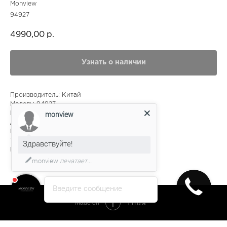
Monview
94927
4990,00
р.
Узнать о наличии
Производитель: Китай
Модель: 94927
monview
Цвет: 2
Для кого: -
Материал: пластик
Тип: ободковая
Здравствуйте!
Размер: 49
monview
печатает...
Введите сообщение
Tilda
Made on