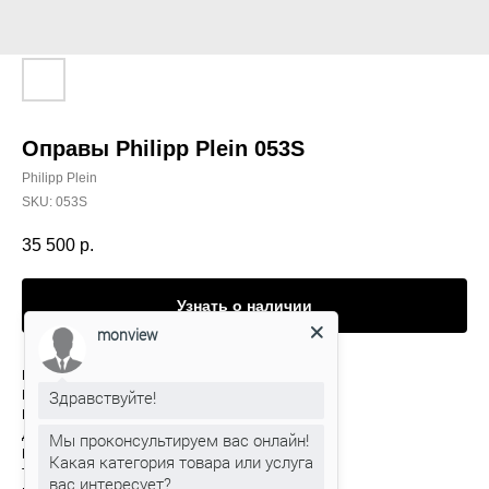
Оправы Philipp Plein 053S
Philipp Plein
SKU:
053S
35 500
р.
Узнать о наличии
monview
Производитель: Италия
Здравствуйте!
Модель: 053S
Цвет: 705
Для кого: женская
Мы проконсультируем вас онлайн!
Материал: пластик
Какая категория товара или услуга
Тип: ободковая
вас интересует?